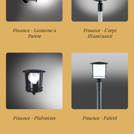
Finance - Lanterne a
Finance - Corpi
Parete
Illuminanti
Finance - Plafoniere
Finance - Paletti