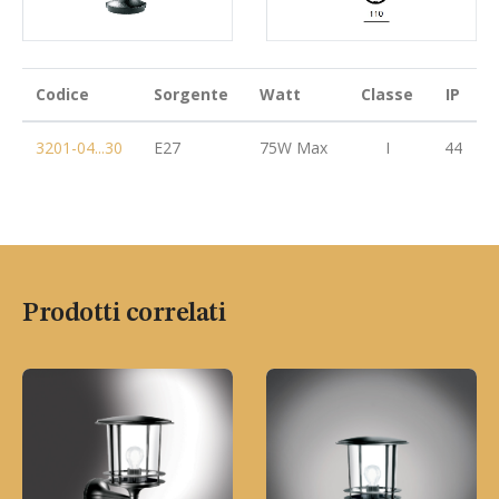
Codice
Sorgente
Watt
Classe
IP
3201-04...30
E27
75W Max
I
44
Prodotti correlati