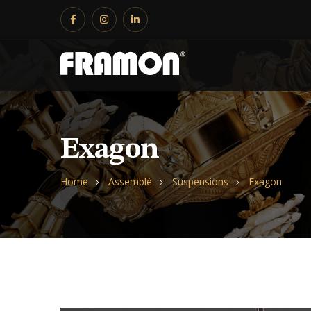
Exagon
Home
Assemblé
Suspensions
Exagon