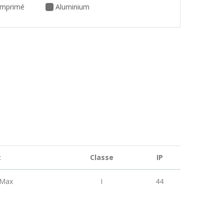
 imprimé
Aluminium
t
Classe
IP
Max
I
44