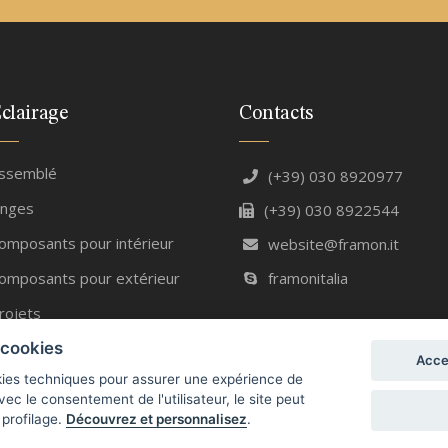
clairage
Contacts
ssemblé
(+39) 030 8920977
inges
(+39) 030 8922544
omposants pour intérieur
website@framon.it
omposants pour extérieur
framonitalia
rojets
s cookies
Acce
okies techniques pour assurer une expérience de
ec le consentement de l'utilisateur, le site peut
 profilage.
Découvrez et personnalisez
.
Cookies
-
Définir les cookies
-
Whistleblowing