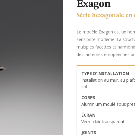
Exagon
Série hexagonale en d
Le modèle Exagon est un homm
sensibilité moderne. La struct
multiples facettes et harmon
des lanternes européennes an
TYPE D'INSTALLATION
Installation au mur, au pla
sol
CORPS
Aluminium moulé sous pre
ÉCRAN
Verre clair transparent
JOINTS