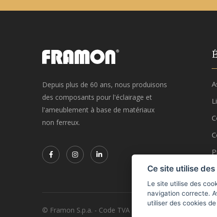
É
A
Depuis plus de 60 ans, nous produisons
des composants pour l'éclairage et
L
l'ameublement à base de matériaux
C
non ferreux.
C
P
Ce site utilise de
Le site utilise des co
navigation correcte. Av
utiliser des cookies de
© Framon S.p.a. - Code TVA 00551190986 -
Privacy et 