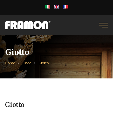
Giotto
Home
Linee
Giotto
Giotto